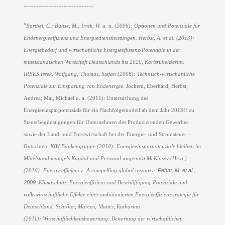
----------------------------
*
Barthel, C.; Bunse, M.; Irrek, W. u. a. (2006): Optionen und Potenziale für
Endenergieeffizienz und Energiedienstleistungen.
Herbst, A. et al. (2013):
Energiebedarf und wirtschaftliche Energieeffizienz-Potentiale in der
mittelständischen Wirtschaft Deutschlands bis 2020, Karlsruhe/Berlin:
IREES.
Irrek, Wolfgang; Thomas, Stefan (2008): Technisch-wirtschaftliche
Potenziale zur Einsparung von Endenergie.
J
ochem,
Eberhard;
Herbst,
Andrea; Mai, Michael u. a. (2011): Untersuchung des
Energieeinsparpotenzials für ein Nachfolgemodell ab dem Jahr 2013ff zu
Steuerbegünstigungen für Unternehmen des Produzierenden Gewerbes
sowie der Land- und Forstwirtschaft bei der Energie- und Stromsteuer –
Gutachten.
KfW Bankengruppe (2010): Energieeinsparpotenziale bleiben im
Mittelstand mangels Kapital und Personal ungenutzt.
McKinsey (Hrsg.)
Pehnt, M. et al.,
(2010): Energy efficiency: A compelling global resource.
2009.
Klimaschutz, Energieeffizienz und Beschäftigung-Potenziale und
volkswirtschaftliche Effekte einer ambitionierten Energieeffizienzstrategie für
Deutschland.
Schröter, Marcus; Mattes, Katharina
(2011): Wirtschaftlichkeitsbewertung: Bewertung der wirtschaftlichen